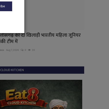
ribe
त्तीसगढ़ की दो खिलाड़ी भारतीय महिला जूनियर
उदंती-सीतानदी
ॉकी टीम में
admin
Jun 23, 2026
min
Aug 7, 2026
0
30
CLOUD KITCHEN