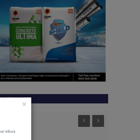
RANDOM POSTS
छत्तीसगढ़
Gariyaband
our inbox