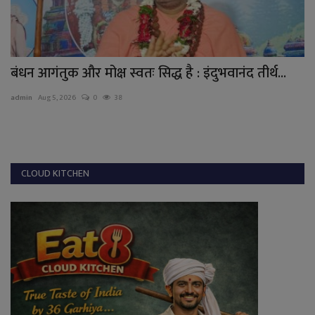
पर
बंधन आगंतुक और मोक्ष स्वतः सिद्ध है : इंदुभवानंद तीर्थ...
एन
admin
Aug 5, 2026
0
38
ad
CLOUD KITCHEN