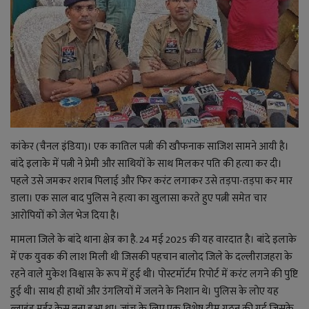
राजनीति
बिजनेस
मनोरंजन
ज्ञान विज्ञान
कांकेर (चैनल इंडिया)। एक कातिल पत्नी की खौफनाक साजिश सामने आयी है।
बांदे इलाके में पत्नी ने प्रेमी और साथियों के साथ मिलकर पति की हत्या कर दी।
करिअर
पहले उसे जमकर शराब पिलाई और फिर करंट लगाकर उसे तड़पा-तड़पा कर मार
डाला। एक साल बाद पुलिस ने हत्या का खुलासा करते हुए पत्नी समेत चार
वाद विवाद
आरोपियों को जेल भेज दिया है।
मामला जिले के बांदे थाना क्षेत्र का है. 24 मई 2025 की यह वारदात है। बांदे इलाके
संपादकीय
में एक युवक की लाश मिली थी जिसकी पहचान बालोद जिले के दल्लीराजहरा के
रहने वाले मुकेश विश्वास के रूप में हुई थी। पोस्टमॉर्टम रिपोर्ट में करंट लगने की पुष्टि
धर्म
हुई थी। साथ ही हाथों और उंगलियों में जलने के निशान थे। पुलिस के लोए यह
ब्लाइंड मर्डर केस बना हुआ था। जांच के लिए एक विशेष टीम गठन की गई जिसके