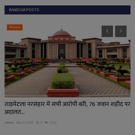
RANDOM POSTS
Bilaspur
ताड़मेटला नरसंहार में सभी आरोपी बरी, 76 जवान शहीद पर
अम
अदालत...
ad
admin
May 8, 2026
0
3720