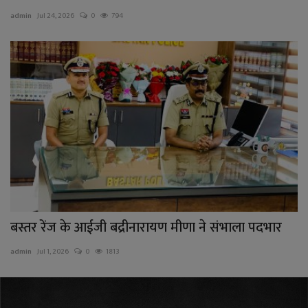
admin
Jul 24, 2026
0
794
राजनीति
बिजनेस
मनोरंजन
ज्ञान विज्ञान
करिअर
वाद विवाद
बस्तर रेंज के आईजी बद्रीनारायण मीणा ने संभाला पदभार
संपादकीय
admin
Jul 1, 2026
0
1813
धर्म