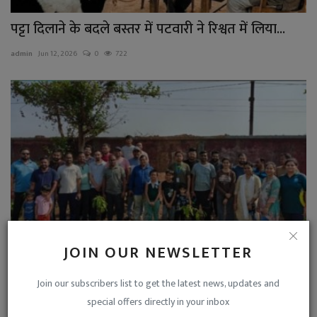
पट्टा दिलाने के बदले बस्तर में पटवारी ने रिश्वत में लिया...
admin
Jun 12, 2026
0
722
JOIN OUR NEWSLETTER
छत्तीसगढ़ ग्रामीण बैंक जगदलपुर की पहल : इंजीनियरिंग
Join our subscribers list to get the latest news, updates and
कॉलेज...
special offers directly in your inbox
admin
Jun 6, 2026
0
918