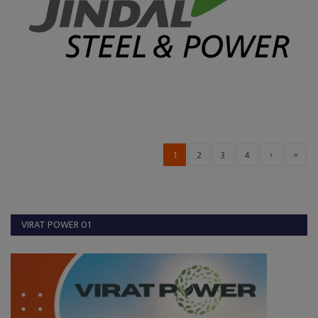
›
»
1
2
3
4
VIRAT POWER 01