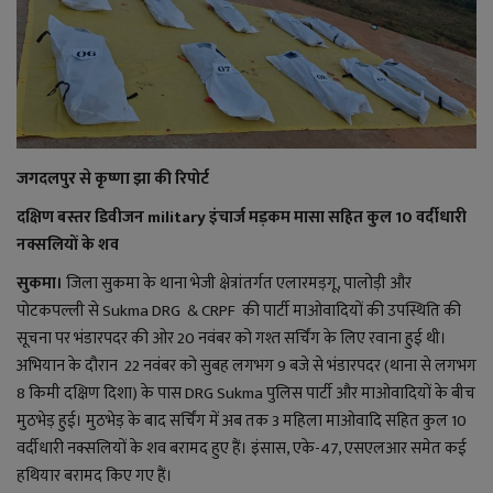
राजनीति
बिजनेस
मनोरंजन
जगदलपुर से कृष्णा झा की रिपोर्ट
ज्ञान विज्ञान
दक्षिण बस्तर डिवीजन military इंचार्ज मड़कम मासा सहित कुल 10 वर्दीधारी
नक्सलियों के शव
करिअर
सुकमा।
जिला सुकमा के थाना भेजी क्षेत्रांतर्गत एलारमड़गू, पालोड़ी और
पोटकपल्ली से Sukma DRG & CRPF की पार्टी माओवादियों की उपस्थिति की
वाद विवाद
सूचना पर भंडारपदर की ओर 20 नवंबर को गश्त सर्चिंग के लिए रवाना हुई थी।
अभियान के दौरान 22 नवंबर को सुबह लगभग 9 बजे से भंडारपदर (थाना से लगभग
संपादकीय
8 किमी दक्षिण दिशा) के पास DRG Sukma पुलिस पार्टी और माओवादियों के बीच
मुठभेड़ हुई। मुठभेड़ के बाद सर्चिंग में अब तक 3 महिला माओवादि सहित कुल 10
धर्म
वर्दीधारी नक्सलियों के शव बरामद हुए हैं। इंसास, एके-47, एसएलआर समेत कई
हथियार बरामद किए गए हैं।