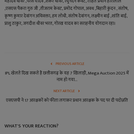
महादेव धीवर ,परस यादव ,शंकर धीवर, रघुनंदन केवट, रोहित प्रधान होरीलाल
,एसएस पैकरा गुरु जी ,तीजराम केवट, प्रमोद गोपाल, अवध ,बिहारी कुंदन , संतोष,
कृष्ण कुमार देवांगन अधिवक्ता, हम लोधी, संतोष देवांगन, लक्ष्मीन बाई ,शांति बाई,
प्राशु ठाकुर, जगदीश धीवर भरत, गोरख यादव का सराहनीय योगदान रहा।
PREVIOUS ARTICLE
IPL खेलते दिख सकते है छत्तीसगढ़ के यह 7 खिलाड़ी, Mega Auction 2025 में
नाम हो गया...
NEXT ARTICLE
एसएसपी ने 17 आरक्षकों को फीता लगाकर प्रधान आरक्षक के पद पर दी पदोन्नति
WHAT'S YOUR REACTION?