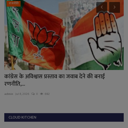
राजनीति
कांग्रेस के अविश्वास प्रस्ताव का जवाब देने की बनाई
'
रणनीति,...
म
admin
Jul 8, 2026
0
692
ad
CLOUD KITCHEN