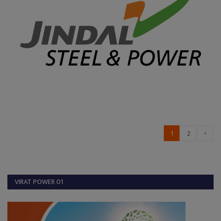
›
1
2
VIRAT POWER 01