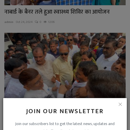
नाबार्ड के बैनर तले हुआ स्वास्थ्य शिविर का आयोजन
admin
Oct 24, 2024
0
1206
JOIN OUR NEWSLETTER
हज़ारों ने किया बवाल, टूटा बेरिकेट,युवा कांग्रेस का
घरघोड़ा...
Join our subscribers list to get the latest news, updates and
admin
Oct 23, 2024
0
1151