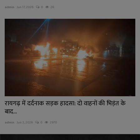
admin
Jun 17, 2026
0
26
राजनीति
बिजनेस
मनोरंजन
ज्ञान विज्ञान
करिअर
वाद विवाद
रायगढ़ में दर्दनाक सड़क हादसा: दो वाहनों की भिड़ंत के
संपादकीय
बाद...
admin
Jun 3, 2026
0
2970
धर्म