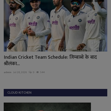
.
Indian Cricket Team Schedule: जिम्बाब्वे के बाद
इ
श्रीलंका...
बढ
admin
Jul 28, 2026
0
544
ad
CLOUD KITCHEN