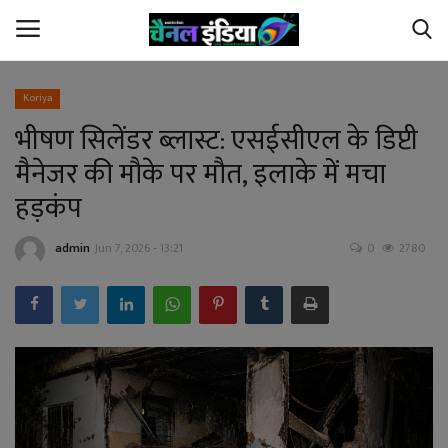
Koriya
भीषण सिलेंडर ब्लास्ट: एसईसीएल के डिप्टी
Home
मैनेजर की मौके पर मौत, इलाके में मचा
Contact Us
हड़कंप
छत्तीसगढ़
admin
Jun 7, 2026 - 13:21
0
2780
देश
अपराध
विदेश
खेल