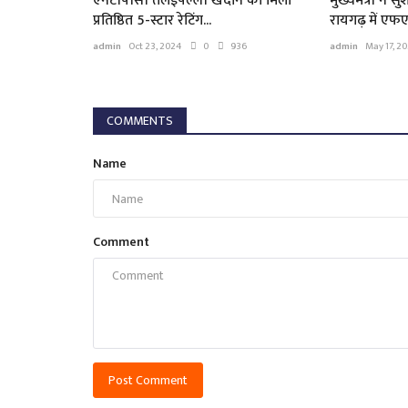
एनटीपीसी तलईपल्ली खदान को मिला
मुख्यमंत्री ने 
प्रतिष्ठित 5-स्टार रेटिंग...
रायगढ़ में एफए
admin
Oct 23, 2024
0
936
admin
May 17, 2
COMMENTS
Name
Comment
Post Comment