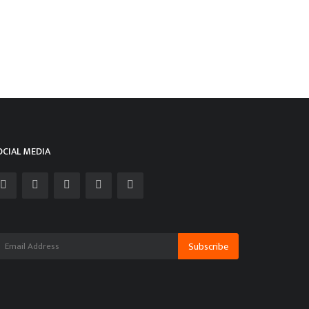
रघोड़ा पुलिस ने रेलवे कैटनरी तांबा तार चोरी के
क और मामले...
min
Oct 26, 2024
0
1256
करिअर
OCIAL MEDIA
Subscribe
SE 12वीं के पुनर्मूल्यांकन में चमत्कार: री-चेकिंग
...