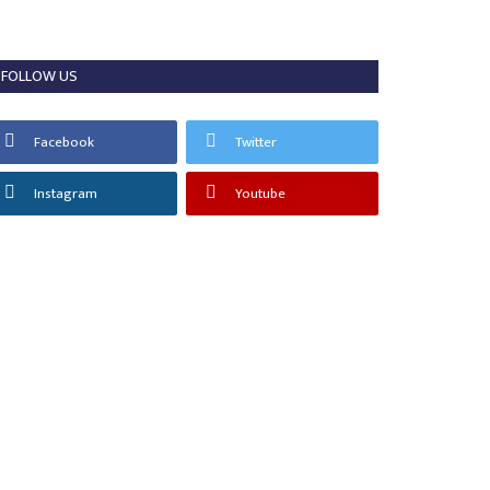
min
Aug 1, 2026
0
268
FOLLOW US
करिअर
Facebook
Twitter
Instagram
Youtube
PSC प्रीलिम्स का नोटिफिकेशन जारी, देखें
ेदन से परीक्षा...
min
Nov 13, 2024
0
638
Bilaspur