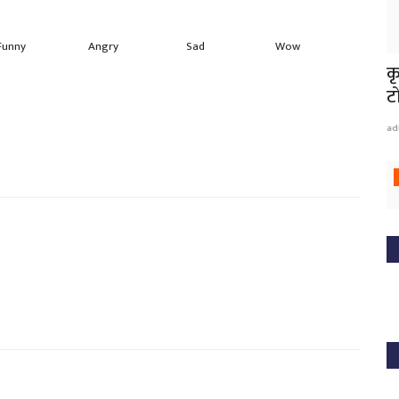
Funny
Angry
Sad
Wow
क
ट
ad
रा
प्