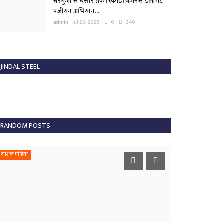
सरगुजा से बस्तर तक रिकॉर्ड बिजनेस डेलीगेट
पंजीयन अभियान...
admin
Jul 23, 2026
0
340
JINDAL STEEL
RANDOM POSTS
सोशल मीडिया