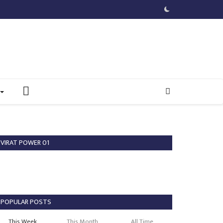
VIRAT POWER 01
POPULAR POSTS
This Week
This Month
All Time