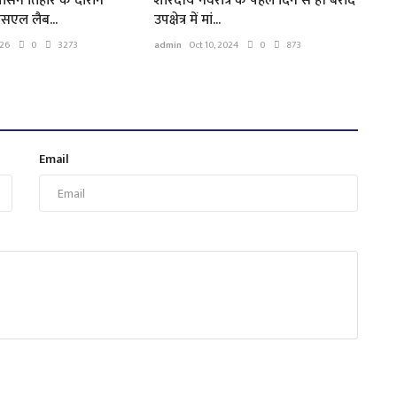
सुशासन तिहार के दौरान
शारदीय नवरात्र के पहले दिन से ही बरौद
सएल लैब...
उपक्षेत्र में मां...
026
0
3273
admin
Oct 10, 2024
0
873
Email
म
म
ad