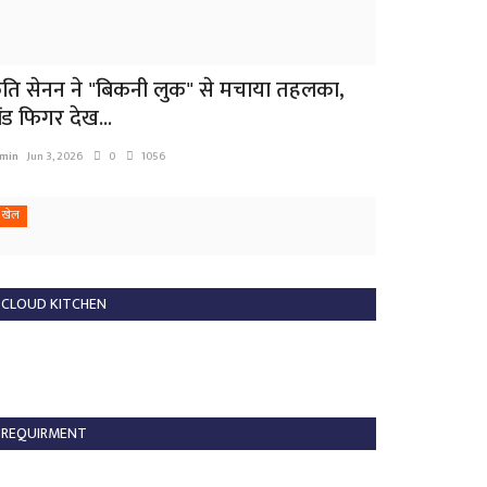
ृति सेनन ने "बिकनी लुक" से मचाया तहलका,
ोंड फिगर देख...
min
Jun 3, 2026
0
1056
खेल
CLOUD KITCHEN
REQUIRMENT
ष्ट्रमंडल खेल 2026: जूडो में भारत का स्वर्णिम
रदर्शन,...