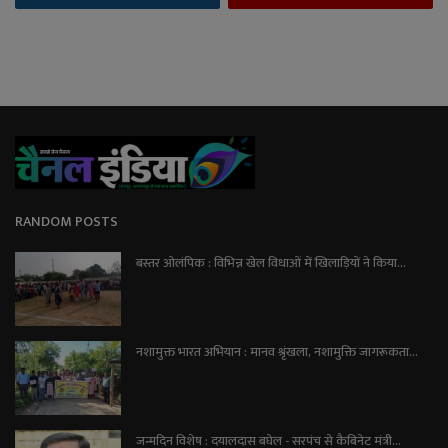
RANDOM POSTS
बस्तर ओलंपिक : विभिन्न खेल विधाओं में खिलाड़ियों ने किया...
नशामुक्त भारत अभियान : मानव श्रृंखला, नशामुक्ति जागरूकता...
जन्मदिन विशेष : दयालदास बघेल - सरपंच से कैबिनेट मंत्री...