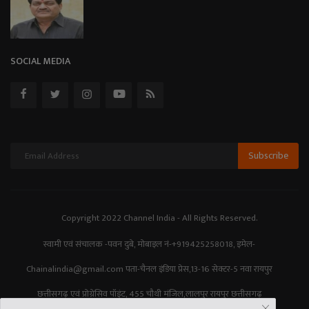
SOCIAL MEDIA
Subscribe
Copyright 2022 Channel India - All Rights Reserved.
स्वामी एवं संचालक -पवन दुबे, मोबाइल नं-+919425258018, इमेल-
Chainalindia@gmail.com पता-चैनल इंडिया प्रेस,13-16 सेक्टर-5 नवा रायपुर
छत्तीसगढ़ एवं प्रोग्रेसिव पॉइंट, 455 चौथी मंजिल,लालपुर रायपुर छत्तीसगढ़