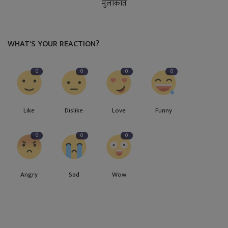
मुलाकात
WHAT'S YOUR REACTION?
0
0
0
0
Like
Dislike
Love
Funny
0
0
0
Angry
Sad
Wow