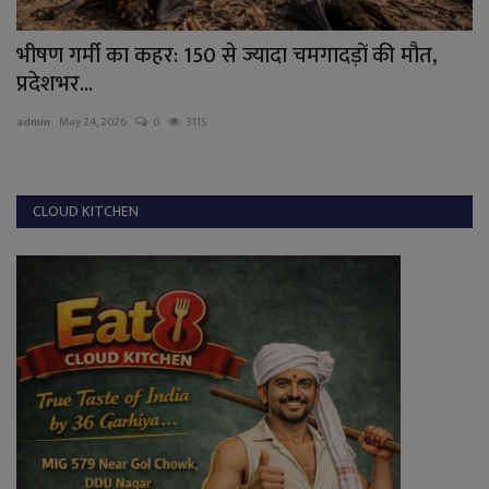
भीषण गर्मी का कहर: 150 से ज्यादा चमगादड़ों की मौत,
मं
प्रदेशभर...
भ
admin
May 24, 2026
0
3115
ad
CLOUD KITCHEN