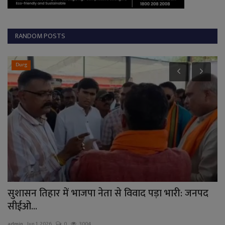
RANDOM POSTS
Durg
सुशासन तिहार में भाजपा नेता से विवाद पड़ा भारी: जनपद
म
सीईओ...
जा
admin
Jun 1, 2026
0
3004
ad