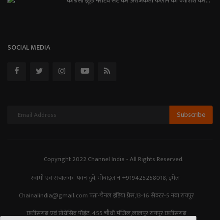
कांग्रेसी झूठे नैरेटिव सेट कर अराजकता फैलाने की कोशिश कर...
SOCIAL MEDIA
Subscribe
Copyright 2022 Channel India - All Rights Reserved.
स्वामी एवं संचालक -पवन दुबे, मोबाइल नं-+919425258018, इमेल-
Chainalindia@gmail.com पता-चैनल इंडिया प्रेस,13-16 सेक्टर-5 नवा रायपुर
छत्तीसगढ़ एवं प्रोग्रेसिव पॉइंट, 455 चौथी मंजिल,लालपुर रायपुर छत्तीसगढ़