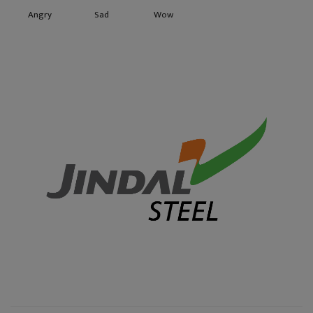
Angry
Sad
Wow