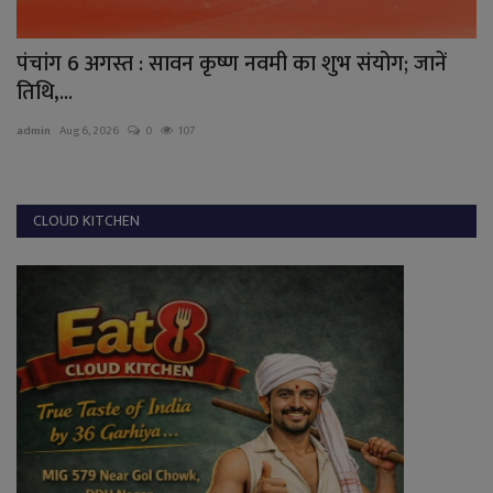
पंचांग 6 अगस्त : सावन कृष्ण नवमी का शुभ संयोग; जानें
ग
तिथि,...
क
admin
Aug 6, 2026
0
107
ad
CLOUD KITCHEN