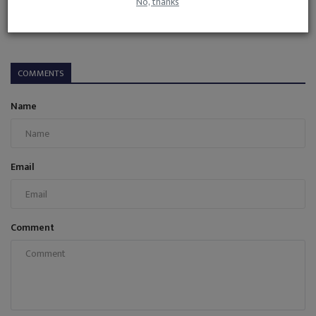
No, thanks
ये रही भारत की पहली 5-स्टार सेफ्टी रेटिंग वाली सेडान, CNG...
admin
Nov 11, 2024
0
689
COMMENTS
Name
Email
Comment