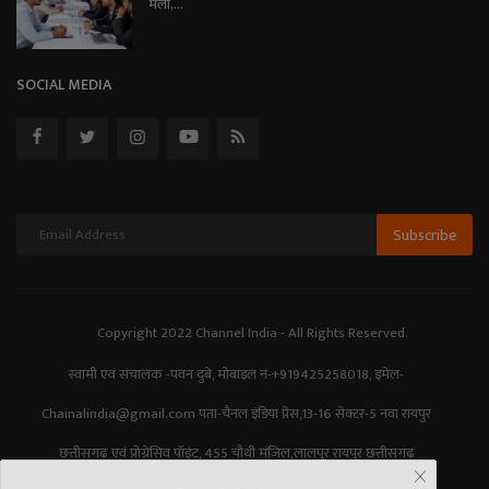
मेला,...
SOCIAL MEDIA
Subscribe
Copyright 2022 Channel India - All Rights Reserved.
स्वामी एवं संचालक -पवन दुबे, मोबाइल नं-+919425258018, इमेल-
Chainalindia@gmail.com पता-चैनल इंडिया प्रेस,13-16 सेक्टर-5 नवा रायपुर
छत्तीसगढ़ एवं प्रोग्रेसिव पॉइंट, 455 चौथी मंजिल,लालपुर रायपुर छत्तीसगढ़