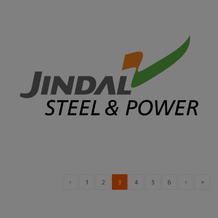
‹
›
»
1
2
3
4
5
6