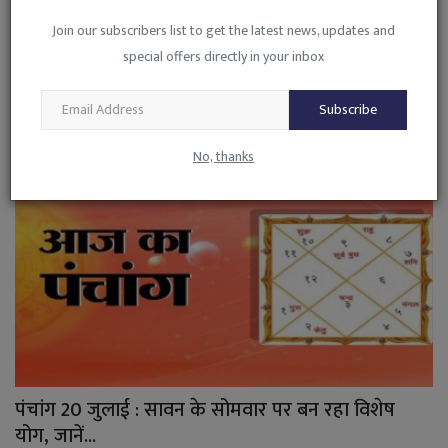
Join our subscribers list to get the latest news, updates and
राशिफल 21 जुलाई : चमकेगी इन राशियों की किस्मत, जानें
special offers directly in your inbox
अपना...
admin
Jul 21, 2026
0
120
Subscribe
No, thanks
पंचांग 20 जुलाई : सावन के सोमवार पर बन रहा विशेष
योग, जानें...