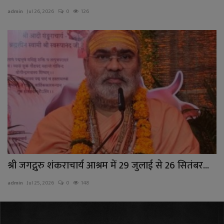
admin
Jul 26, 2026
0
126
राजनीति
बिजनेस
मनोरंजन
ज्ञान विज्ञान
करिअर
वाद विवाद
श्री जगद्गुरु शंकराचार्य आश्रम में 29 जुलाई से 26 सितंबर...
संपादकीय
admin
Jul 25, 2026
0
148
धर्म