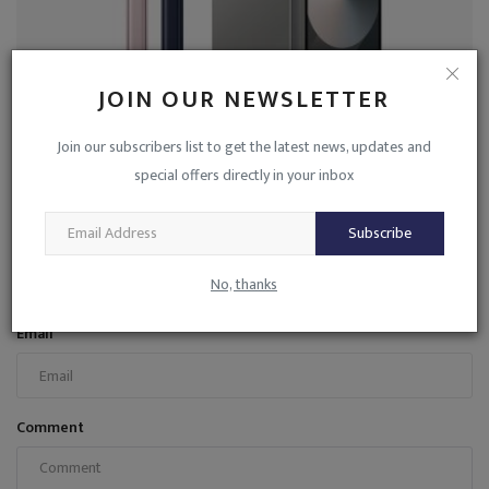
Samsung जल्द करेगा अपना "सस्ता फ्लिप फोन" लांच, हो सकते...
JOIN OUR NEWSLETTER
admin
Nov 13, 2024
0
498
Join our subscribers list to get the latest news, updates and
special offers directly in your inbox
COMMENTS
Subscribe
Name
No, thanks
Email
Comment