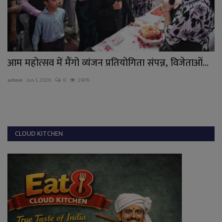
्यंजन प्रतियोगिता संपन्न, विजेताओं...
जंगल में पुटु निकालने गया 
76
admin
Jul 10, 2026
0
1362
CLOUD KITCHEN