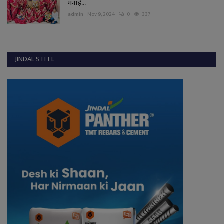
मनाई...
admin
Nov 9, 2024
0
337
JINDAL STEEL