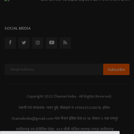
SOCIAL MEDIA
Subscribe
Copyright 2022 Channel India - All Rights Reserved.
स्वामी एवं संचालक -पवन दुबे, मोबाइल नं-+919425258018, इमेल-
Chainalindia@gmail.com पता-चैनल इंडिया प्रेस,13-16 सेक्टर-5 नवा रायपुर
छत्तीसगढ़ एवं प्रोग्रेसिव पॉइंट, 455 चौथी मंजिल,लालपुर रायपुर छत्तीसगढ़