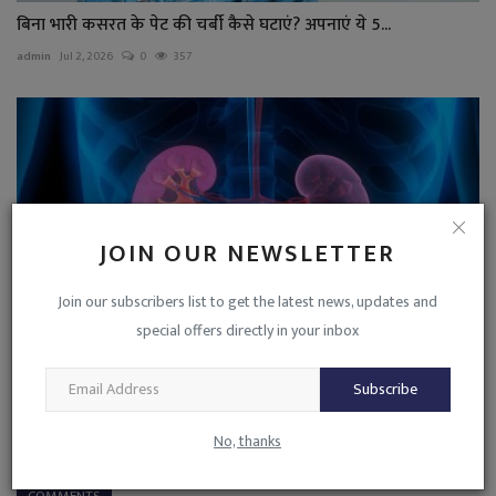
बिना भारी कसरत के पेट की चर्बी कैसे घटाएं? अपनाएं ये 5...
admin
Jul 2, 2026
0
357
JOIN OUR NEWSLETTER
Join our subscribers list to get the latest news, updates and
special offers directly in your inbox
Subscribe
युवाओं में तेजी से पैर पसार रही है किडनी की बीमारी, एक्सपर्ट्स...
admin
May 25, 2026
0
375
No, thanks