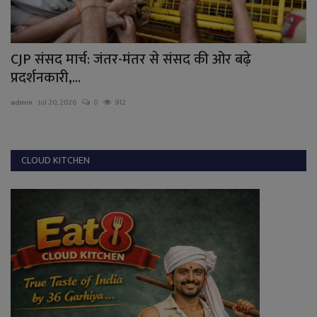
ल
CJP संसद मार्च: जंतर-मंतर से संसद की ओर बढ़े
स
प्रदर्शनकारी,...
हा
admin
Jul 20, 2026
0
912
ad
CLOUD KITCHEN