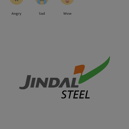
Angry
Sad
Wow