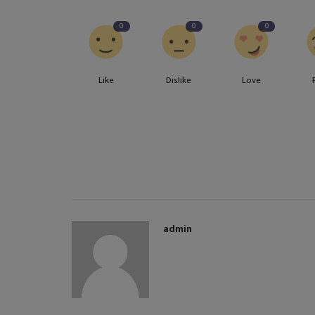
0
0
0
Like
Dislike
Love
admin