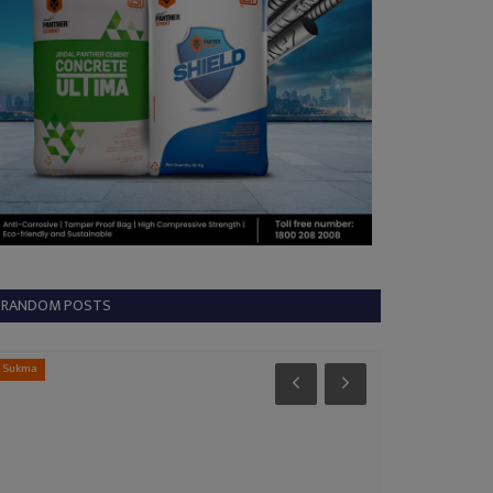
RANDOM POSTS
Sukma
Kabirdham