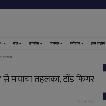
ेश
खेल
राजनीति
बिजनेस
मनोरंजन
ज्ञान विज्ञान
स के उड़े होश!
" से मचाया तहलका, टोंड फिगर
0
1062