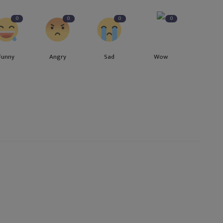
0
0
0
0
Funny
Angry
Sad
Wow