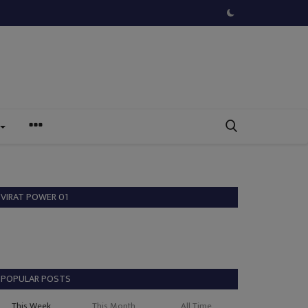
VIRAT POWER 01
POPULAR POSTS
This Week
This Month
All Time