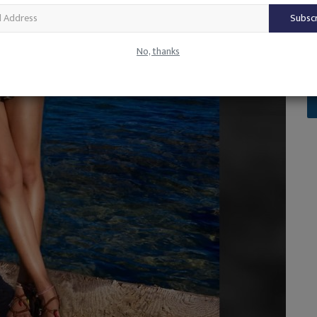
Subsc
No, thanks