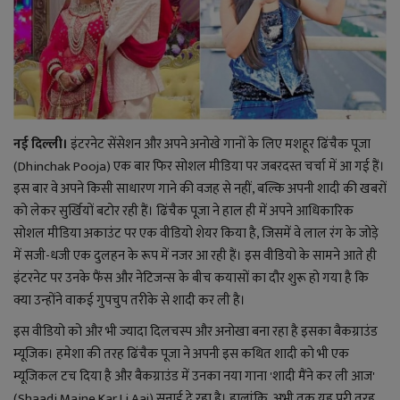
राजनीति
बिजनेस
मनोरंजन
नई दिल्ली।
इंटरनेट सेंसेशन और अपने अनोखे गानों के लिए मशहूर ढिंचैक पूजा
(Dhinchak Pooja) एक बार फिर सोशल मीडिया पर जबरदस्त चर्चा में आ गई हैं।
ज्ञान विज्ञान
इस बार वे अपने किसी साधारण गाने की वजह से नहीं, बल्कि अपनी शादी की खबरों
को लेकर सुर्खियों बटोर रही हैं। ढिंचैक पूजा ने हाल ही में अपने आधिकारिक
करिअर
सोशल मीडिया अकाउंट पर एक वीडियो शेयर किया है, जिसमें वे लाल रंग के जोड़े
में सजी-धजी एक दुलहन के रूप में नजर आ रही हैं। इस वीडियो के सामने आते ही
वाद विवाद
इंटरनेट पर उनके फैंस और नेटिजन्स के बीच कयासों का दौर शुरू हो गया है कि
क्या उन्होंने वाकई गुपचुप तरीके से शादी कर ली है।
संपादकीय
इस वीडियो को और भी ज्यादा दिलचस्प और अनोखा बना रहा है इसका बैकग्राउंड
म्यूजिक। हमेशा की तरह ढिंचैक पूजा ने अपनी इस कथित शादी को भी एक
धर्म
म्यूजिकल टच दिया है और बैकग्राउंड में उनका नया गाना 'शादी मैंने कर ली आज'
(Shaadi Maine Kar Li Aaj) सुनाई दे रहा है। हालांकि, अभी तक यह पूरी तरह