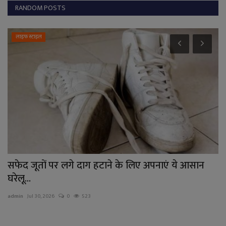
RANDOM POSTS
लाइफ स्टाइल
सफेद जूतों पर लगे दाग हटाने के लिए अपनाएं ये आसान
व
घरेलू...
ब
admin
Jul 30, 2026
0
523
ad