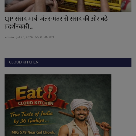
CJP संसद मार्च: जंतर-मंतर से संसद की ओर बढ़े
पी
प्रदर्शनकारी,...
ad
admin
Jul 20, 2026
0
821
CLOUD KITCHEN