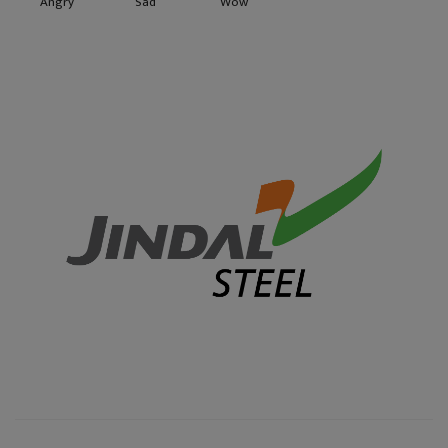
Angry
Sad
Wow