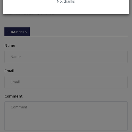
No, thanks
क्या गर्मियों में हैवी वर्कआउट करना खतरनाक है? जानें क्या...
admin
May 16, 2026
0
263
COMMENTS
Name
Email
Comment