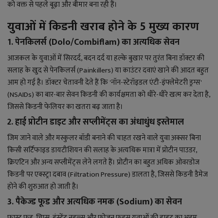
लाइफ स्टाइल
को वक्त से पहले बूढ़ा और बीमार बना रही हैं।
युवाओं में किडनी खराब होने के 5 मुख्य कारण
जोक्स
1. पेनकिलर्स (Dolo/Combiflam) का अत्यधिक सेवन
सोशल मीडिया
आजकल के युवाओं में सिरदर्द, बदन दर्द या हल्के बुखार पर तुरंत बिना डॉक्टर की
सलाह के खुद से पेनकिलर्स (Painkillers) या काउंटर दवाएं खाने की आदत बहुत
Gallery
आम हो गई है। डॉक्टर चेतावनी देते हैं कि 'नॉन-स्टेरॉइडल एंटी-इंफ्लेमेटरी ड्रग्स'
(NSAIDs) का बार-बार सेवन किडनी की कार्यक्षमता को धीरे-धीरे खत्म कर देता है,
जिससे किडनी फेलियर का खतरा बढ़ जाता है।
2. हाई प्रोटीन डाइट और सप्लीमेंट्स का अंधाधुंध इस्तेमाल
जिम जाने वाले और मस्कुलर बॉडी बनाने की चाहत रखने वाले युवा अक्सर बिना
किसी सर्टिफाइड डायटीशियन की सलाह के अत्यधिक मात्रा में प्रोटीन पाउडर,
क्रिएटिन और अन्य सप्लीमेंट्स लेने लगते हैं। प्रोटीन का बहुत अधिक ओवरडोज
किडनी पर एक्स्ट्रा दबाव (Filtration Pressure) डालता है, जिससे किडनी डैमेज
होने की शुरुआत हो जाती है।
3. पैकेज्ड फूड और अत्यधिक नमक (Sodium) का सेवन
फास्ट फूड, चिप्स, इंस्टेंट नूडल्स और फ्रोजन फूड्स युवाओं की डाइट का अहम