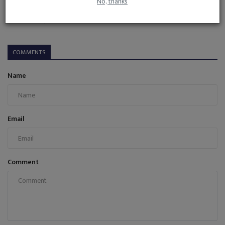
No, thanks
इस पेड़ की "छाल" का पानी पीने से मिलती है कई रोगों से राहत,...
admin
Nov 23, 2024
0
23
COMMENTS
Name
Email
Comment