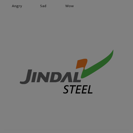
Angry
Sad
Wow