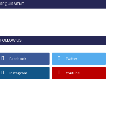
REQUIRMENT
िधायक डॉ. संपत अग्रवाल ने पीएम मोदी के सफल
 वर्षों को...
min
Jun 10, 2026
0
2521
FOLLOW US
Sukma
Facebook
Twitter
Instagram
Youtube
ेक्टर देवेश ध्रुव ने लिया राज्योत्सव की तैयारियों
...
min
Nov 4, 2024
0
1171