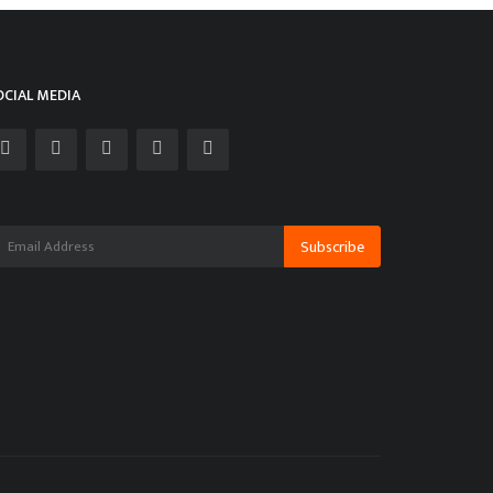
Balod
OCIAL MEDIA
Subscribe
नी की तलाश में पहुंचा तेंदुआ कुंए में गिरा
min
May 8, 2026
0
3558
विदेश