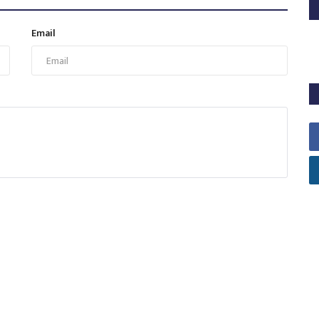
व
Email
12
ad
कल
का
ad