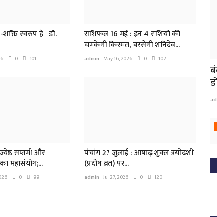
क्ति स्वरुप है : डॉ.
राशिफल 16 मई : इन 4 राशियों की
चमकेगी किस्मत, बरसेगी शनिदेव...
26
0
101
admin
May 16, 2026
0
102
ब
ड
ad
ज्येष्ठ सप्तमी और
पंचांग 27 जुलाई : आषाढ़ शुक्ल त्रयोदशी
ा महासंयोग;...
(प्रदोष व्रत) पर...
026
0
99
admin
Jul 27, 2026
0
120