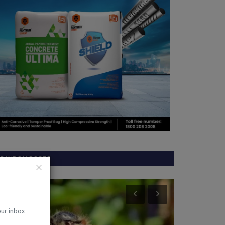
RANDOM POSTS
ज्ञान विज्ञान
करिअर
our inbox