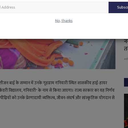
Subsc
No, thanks
 स्पेस
99 दफ्तरों ने एडवांस नहीं दिया, प्रीपेड मीटर योजना
न
तीसरी...
त
admin
Aug 5, 2026
0
67
ad
े डॉ. तीजन बाई के सम्मान में उनके गृहग्राम गनियारी स्थित शासकीय हाई-हायर
ंडरी विद्यालय, गनियारी" के नाम से किया जाएगा। राज्य सरकार का यह निर्णय
ढ़ियों को उनके प्रेरणादायी व्यक्तित्व, जीवन-संघर्ष और सांस्कृतिक योगदान से