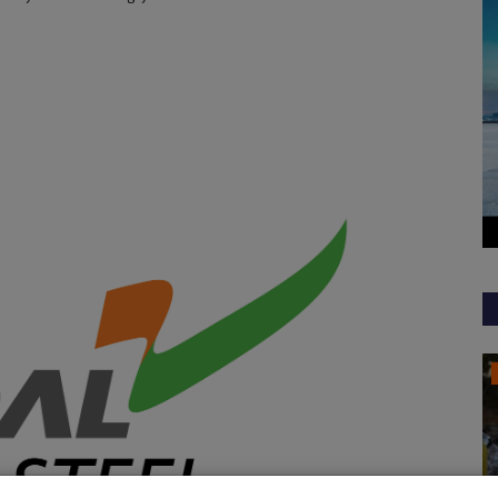
Sukma