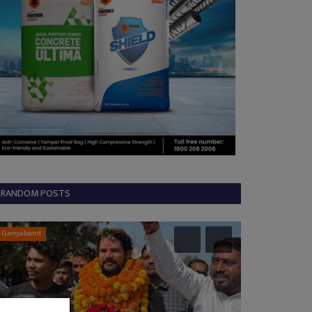
RANDOM POSTS
Gariyaband
Durg