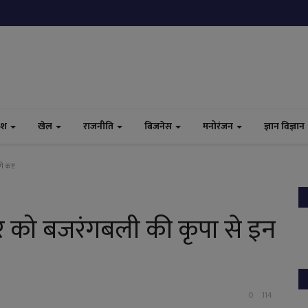
ेश
खेल
राजनीति
बिजनेस
मनोरंजन
ज्ञान विज्ञान
े कष्ट
 को बजरंगबली की कृपा से इन
0
114