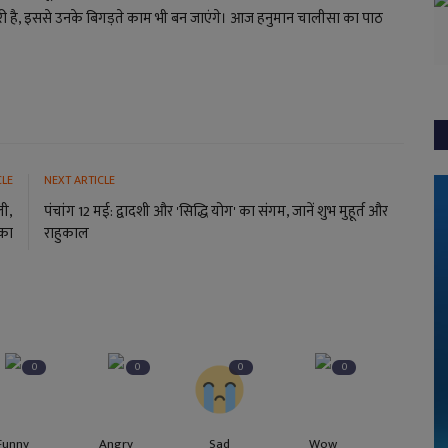
री है, इससे उनके बिगड़ते काम भी बन जाएंगे। आज हनुमान चालीसा का पाठ
CLE
NEXT ARTICLE
ली,
पंचांग 12 मई: द्वादशी और 'सिद्धि योग' का संगम, जानें शुभ मुहूर्त और
का
राहुकाल
0
0
0
0
Funny
Angry
Sad
Wow