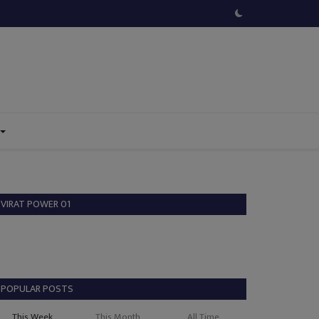
VIRAT POWER 01
POPULAR POSTS
This Week
This Month
All Time