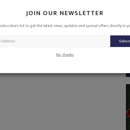
JOIN OUR NEWSLETTER
subscribers list to get the latest news, updates and special offers directly in y
य,
कलेक्टर देवेश कुमार ध्रुव ने किया संवेदनशील क्षेत्रों
क
का...
गर
Subsc
admin
Nov 6, 2024
0
3292
ad
No, thanks