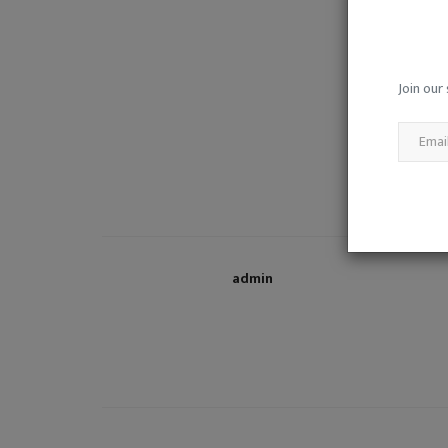
Join our 
बलौदाबाजार में खुलेगा बीएड महाविद्याल
ट्रांसपोर्ट नगर...
admin
Nov 8, 2024
0
3161
admin