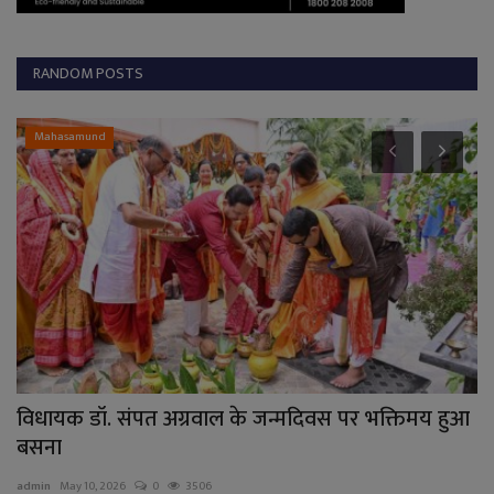
RANDOM POSTS
Mahasamund
ं
विधायक डॉ. संपत अग्रवाल के जन्मदिवस पर भक्तिमय हुआ
न
बसना
सा
admin
May 10, 2026
0
3506
ad