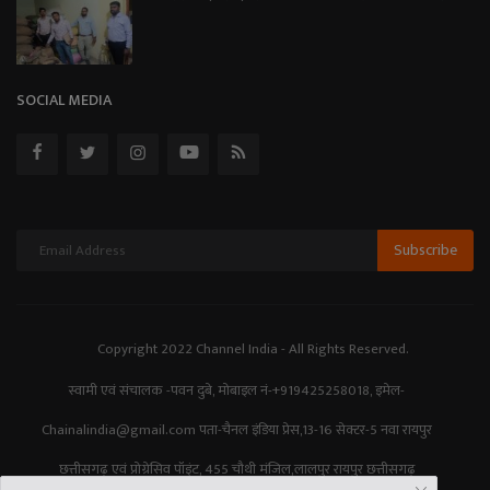
SOCIAL MEDIA
Subscribe
Copyright 2022 Channel India - All Rights Reserved.
स्वामी एवं संचालक -पवन दुबे, मोबाइल नं-+919425258018, इमेल-
Chainalindia@gmail.com पता-चैनल इंडिया प्रेस,13-16 सेक्टर-5 नवा रायपुर
छत्तीसगढ़ एवं प्रोग्रेसिव पॉइंट, 455 चौथी मंजिल,लालपुर रायपुर छत्तीसगढ़