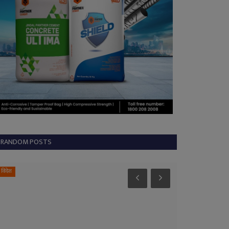
RANDOM POSTS
विदेश
Gariyaband