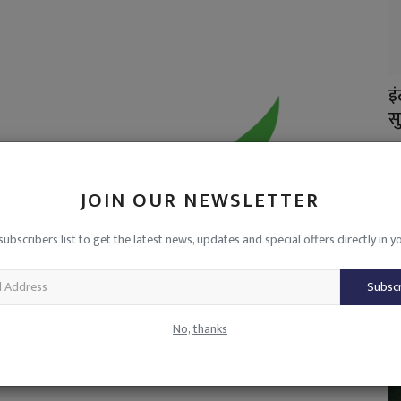
नी होगी
'पहले हमें गोली मारो, फिर बांध बनाओ' हितलकुडुम
इ
की महापंचायत...
सु
admin
Jun 25, 2026
0
1899
ad
JOIN OUR NEWSLETTER
subscribers list to get the latest news, updates and special offers directly in y
Subsc
No, thanks