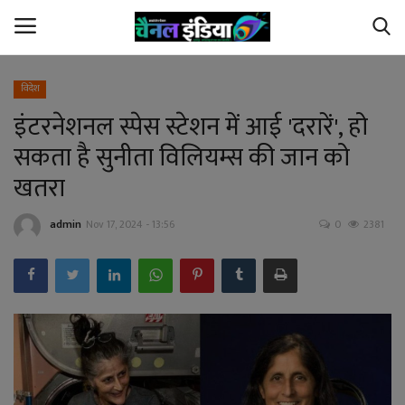
विदेश
इंटरनेशनल स्पेस स्टेशन में आई 'दरारें', हो
Home
सकता है सुनीता विलियम्स की जान को
Contact Us
खतरा
छत्तीसगढ़
admin
Nov 17, 2024 - 13:56
0
2381
देश
अपराध
विदेश
खेल