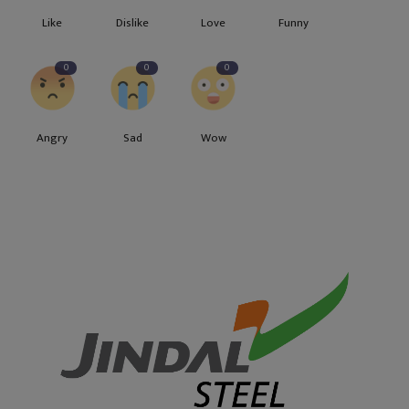
Like
Dislike
Love
Funny
0
0
0
Angry
Sad
Wow