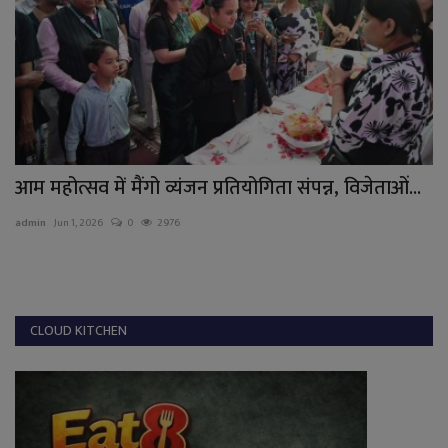
आम महोत्सव में मैंगो व्यंजन प्रतियोगिता संपन्न, विजेताओं...
जं
admin
Jun 1, 2026
0
2976
ad
CLOUD KITCHEN