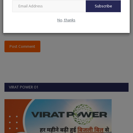
Comment
Subscribe
No, thanks
Post Comment
VIRAT POWER 01