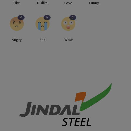
Like
Dislike
Love
Funny
0
0
0
Angry
Sad
Wow