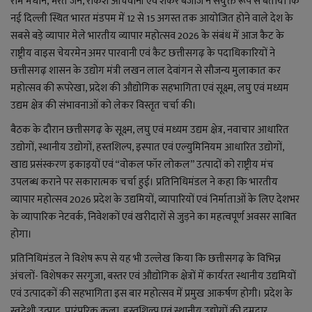
राम मंधान, भरत जैन, राकेश ओचवानी एवं शंकर बजाज ने संयुक्त रूप से बताया कि
लाइफ स्टाइल
नई दिल्ली स्थित भारत मंडपम में 12 से 15 अगस्त तक आयोजित होने वाले देश के
सबसे बड़े व्यापार मेले भारतीय व्यापार महोत्सव 2026 के संबंध में आज कैट के
जोक्स
राष्ट्रीय वाइस चेयरमेन अमर पारवानी एवं कैट छत्तीसगढ़ के पदाधिकारियों ने
छत्तीसगढ़ शासन के उद्योग मंत्री लखन लाल देवांगन से सौजन्य मुलाकात कर
सोशल मीडिया
महोत्सव की रूपरेखा, प्रदेश की औद्योगिक सहभागिता एवं सूक्ष्म, लघु एवं मध्यम
उद्यम क्षेत्र की संभावनाओं को लेकर विस्तृत चर्चा की।
Gallery
बैठक के दौरान छत्तीसगढ़ के सूक्ष्म, लघु एवं मध्यम उद्यम क्षेत्र, नवाचार आधारित
उद्योगों, स्थानीय उद्योगों, हस्तशिल्प, इस्पात एवं एल्युमिनियम आधारित उद्योगों,
खाद्य प्रसंस्करण इकाइयों एवं “वोकल फॉर लोकल” उत्पादों को राष्ट्रीय मंच
उपलब्ध कराने पर सकारात्मक चर्चा हुई। प्रतिनिधिमंडल ने कहा कि भारतीय
व्यापार महोत्सव 2026 प्रदेश के उद्यमियों, व्यापारियों एवं निर्माताओं के लिए देशभर
के व्यापारिक नेटवर्क, निवेशकों एवं खरीदारों से जुड़ने का महत्वपूर्ण अवसर साबित
होगा।
प्रतिनिधिमंडल ने विशेष रूप से यह भी उल्लेख किया कि छत्तीसगढ़ के विभिन्न
अंचलों- विशेषकर सरगुजा, बस्तर एवं औद्योगिक क्षेत्रों में कार्यरत स्थानीय उद्यमियों
एवं उत्पादकों की सहभागिता इस बार महोत्सव में प्रमुख आकर्षण होगी। प्रदेश के
स्वदेशी उत्पाद, पारंपरिक कला, हस्तशिल्प एवं स्थानीय उद्योगों की दमदार