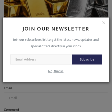
JOIN OUR NEWSLETTER
26 दिन में सोना 13 हजार, चांदी 39 हजार रुपए सस्ती
Join our subscribers list to get the latest news, updates and
admin
Jun 27, 2026
0
18
special offers directly in your inbox
COMMENTS
Subscribe
Name
No, thanks
Email
Comment