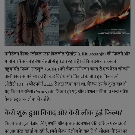
राजनीति
बिजनेस
मनोरंजन
मनोरंजन डेस्क:
ग्लोबल स्टार दिलजीत दोसांझ (Diljit Dosanjh) की फिल्मों और
ज्ञान विज्ञान
गानों का फैंस को हमेशा बेसब्री से इंतजार रहता है। लेकिन इस बार उनकी
बहुचर्चित फिल्म 'सतलुज' (Sutlej) को लेकर मनोरंजन जगत से एक बेहद चौंकाने
करिअर
वाली खबर सामने आ रही है। कड़े विरोध और विवादों के बीच इस फिल्म को
ओटीटी (OTT) प्लेटफॉर्म ZEE5 से हटा दिया गया था, लेकिन इसके तुरंत बाद ही
वाद विवाद
यह फिल्म पायरेसी (Piracy) का शिकार हो गई और सोशल मीडिया व अन्य अवैध
वेबसाइट्स पर लीक हो गई है।
संपादकीय
कैसे शुरू हुआ विवाद और कैसे लीक हुई फिल्म?
धर्म
फिल्म 'सतलुज' पंजाब की पृष्ठभूमि और कुछ संवेदनशील ऐतिहासिक घटनाक्रमों
पर आधारित बताई जा रही है, जिसे लेकर रिलीज के बाद से ही सोशल मीडिया पर