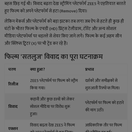
लाइफ स्टाइल
बहस छिड़ गई थी। विवाद बढ़ता देख स्ट्रीमिंग प्लेटफॉर्म ZEE5 ने एहतियात बरतते
हुए फिल्म को अपने प्लेटफॉर्म से हटा (Remove) दिया।
जोक्स
लेकिन मेकर्स और प्लेटफॉर्म को बड़ा झटका तब लगा जब ऐप से हटते ही कुछ ही
घंटों के भीतर फिल्म के एचडी (HD) प्रिंट्स टेलीग्राम, टोरेंट और अन्य सोशल
सोशल मीडिया
मीडिया प्लेटफॉर्म्स पर धड़ल्ले से शेयर किए जाने लगे। फिल्म के कई अहम सीन
और क्लिप्स ट्विटर (X) पर भी ट्रेंड कर रहे हैं।
Gallery
फिल्म 'सतलुज' विवाद का पूरा घटनाक्रम
चरण
क्या हुआ?
प्रभाव
ZEE5 प्लेटफॉर्म पर फिल्म को स्ट्रीम
दर्शकों और समीक्षकों से
रिलीज
किया गया।
शुरुआती रिस्पॉन्स मिला।
कहानी और कुछ दृश्यों को लेकर
प्लेटफॉर्म पर फिल्म को हटाने
विवाद
सोशल मीडिया पर विरोध शुरू
की मांग उठी।
हुआ।
विवाद बढ़ता देख ZEE5 ने फिल्म
आधिकारिक तौर पर फिल्म
एक्शन