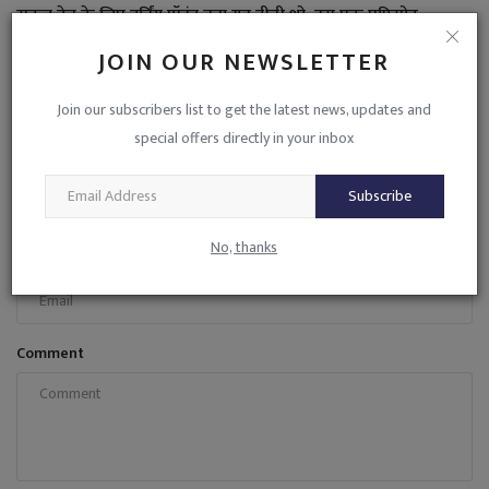
सुकृत देव के लिए टर्निंग पॉइंट बना यह टीवी शो, इस एक एपिसोड...
admin
Jun 22, 2026
0
363
JOIN OUR NEWSLETTER
Join our subscribers list to get the latest news, updates and
COMMENTS
special offers directly in your inbox
Name
Subscribe
No, thanks
Email
Comment