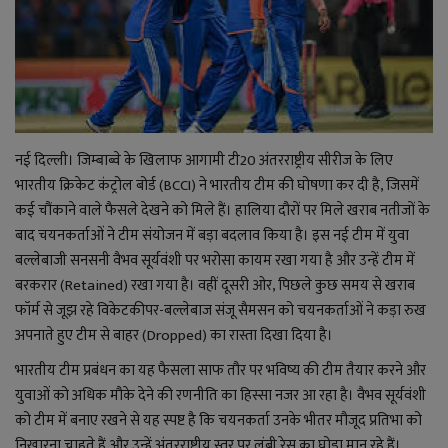
राजनीति
बिजनेस
मनोरंजन
नई दिल्ली। जिम्बाब्वे के खिलाफ आगामी टी20 अंतरराष्ट्रीय सीरीज के लिए
भारतीय क्रिकेट कंट्रोल बोर्ड (BCCI) ने भारतीय टीम की घोषणा कर दी है, जिसमें
ज्ञान विज्ञान
कई चौंकाने वाले फैसले देखने को मिले हैं। हालिया दौरों पर मिले खराब नतीजों के
बाद चयनकर्ताओं ने टीम संयोजन में बड़ा बदलाव किया है। इस नई टीम में युवा
करिअर
बल्लेबाजी सनसनी वैभव सूर्यवंशी पर भरोसा कायम रखा गया है और उन्हें टीम में
बरकरार (Retained) रखा गया है। वहीं दूसरी ओर, पिछले कुछ समय से खराब
वाद विवाद
फॉर्म से जूझ रहे विकेटकीपर-बल्लेबाज संजू सैमसन को चयनकर्ताओं ने कड़ा रुख
अपनाते हुए टीम से बाहर (Dropped) का रास्ता दिखा दिया है।
संपादकीय
भारतीय टीम प्रबंधन का यह फैसला साफ तौर पर भविष्य की टीम तैयार करने और
युवाओं को अधिक मौके देने की रणनीति का हिस्सा नजर आ रहा है। वैभव सूर्यवंशी
धर्म
को टीम में बनाए रखने से यह स्पष्ट है कि चयनकर्ता उनके भीतर मौजूद प्रतिभा को
निखारना चाहते हैं और उन्हें अंतरराष्ट्रीय स्तर पर लंबी रेस का घोड़ा मान रहे हैं।