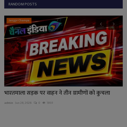
RANDOM POSTS
Janjgir-Champa
ी
भारतमाला सड़क पर वाहन ने तीन ग्रामीणों को कुचला
प
पु
admin
Jun 28, 2026
0
1803
ad