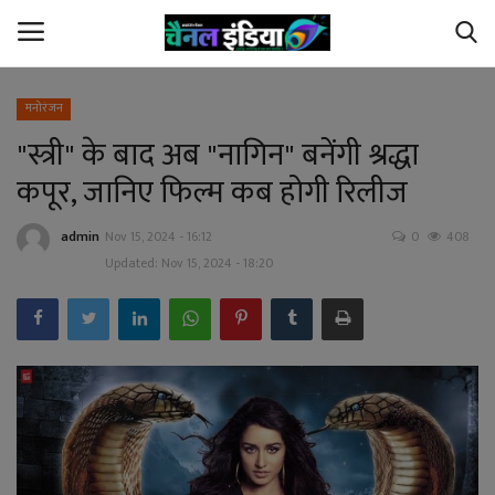
मनोरंजन
"स्त्री" के बाद अब "नागिन" बनेंगी श्रद्धा
Home
कपूर, जानिए फिल्म कब होगी रिलीज
Contact Us
admin
Nov 15, 2024 - 16:12
0
408
छत्तीसगढ़
Updated: Nov 15, 2024 - 18:20
देश
अपराध
विदेश
खेल