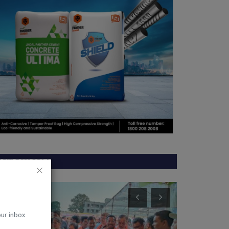
RANDOM POSTS
Sukma
विदेश
our inbox