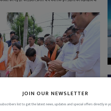
िकसित की गई हैं। फाउंडेशन अगले पांच वर्षों तक इन उद्यानों का रखरखाव भी
JOIN OUR NEWSLETTER
Sukma
subscribers list to get the latest news, updates and special offers directly in y