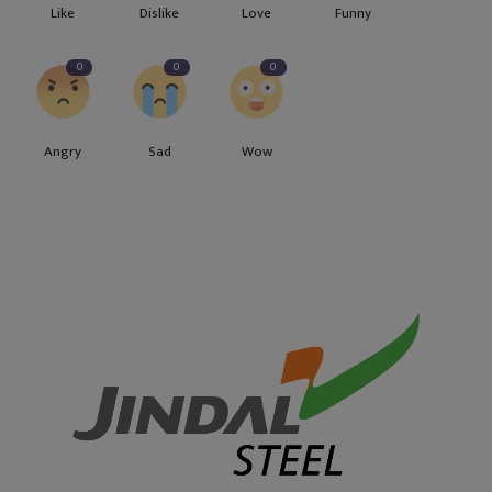
Like
Dislike
Love
Funny
0
0
0
Angry
Sad
Wow