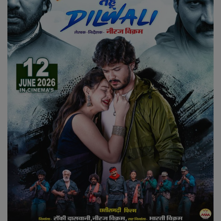
राजनीति
बिजनेस
मनोरंजन
ज्ञान विज्ञान
करिअर
वाद विवाद
संपादकीय
धर्म