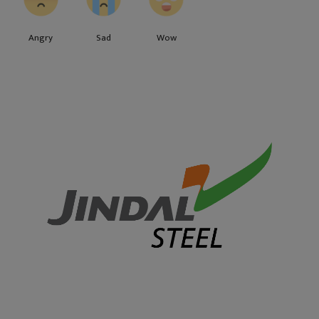
Angry
Sad
Wow