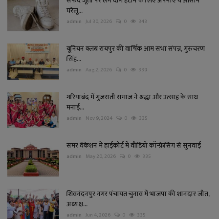
सफेद जूतों पर लगे दाग हटाने के लिए अपनाएं ये आसान
घरेलू...
admin
Jul 30, 2026
0
343
यूनियन क्लब रायपुर की वार्षिक आम सभा संपन्न, गुरुचरण
सिंह...
admin
Aug 2, 2026
0
339
गरियाबंद में गुजराती समाज ने श्रद्धा और उत्साह के साथ
मनाई...
admin
Nov 9, 2024
0
335
समर वेकेशन में हाईकोर्ट में वीडियो कॉन्फ्रेसिंग से सुनवाई
admin
May 20, 2026
0
335
शिवनंदनपुर नगर पंचायत चुनाव में भाजपा की शानदार जीत,
अध्यक्ष...
admin
Jun 4, 2026
0
335