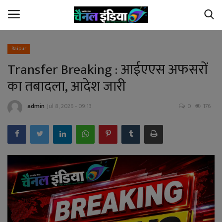
Raipur
Transfer Breaking : आईएएस अफसरों
Home
का तबादला, आदेश जारी
Contact Us
admin
Jul 8, 2026 - 09:13
0
176
छत्तीसगढ़
देश
अपराध
विदेश
खेल