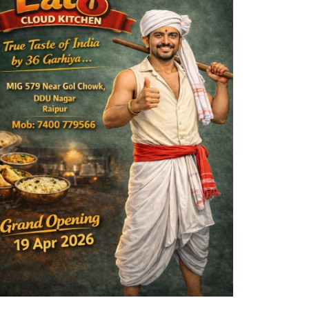
िधायक डॉ. संपत अग्रवाल के जन्मदिवस पर
क्तिमय हुआ बसना
min
May 10, 2026
0
3506
अपराध
ाबालिग के अपहरण और दुष्कर्म मामले में आरोपी
ो 20 साल...
min
Aug 5, 2026
0
66