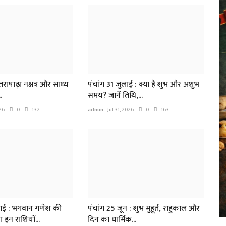
व
भ
ad
्तराषाढ़ा नक्षत्र और साध्य
पंचांग 31 जुलाई : क्या है शुभ और अशुभ
.
समय? जानें तिथि,...
26
0
132
admin
Jul 31, 2026
0
163
न
क
ाई : भगवान गणेश की
पंचांग 25 जून : शुभ मुहूर्त, राहुकाल और
ad
 इन राशियों...
दिन का धार्मिक...