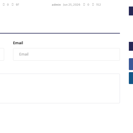
0
97
admin
Jun 25, 2026
0
152
Email
स
व
ad