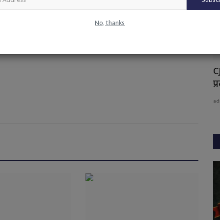
No, thanks
 की बैठक
मुख्यमंत्री विष्णु देव साय ने की माँ चन्द्रहासिनी की
C
पूजा-अर्चना
प्
admin
Nov 12, 2024
0
2884
ad