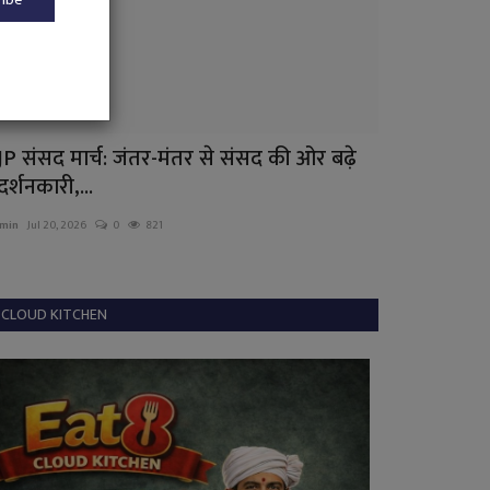
JP संसद मार्च: जंतर-मंतर से संसद की ओर बढ़े
पीएम मोदी के न
रदर्शनकारी,...
गरिमा...
min
Jul 20, 2026
0
821
admin
Nov 14, 2024
CLOUD KITCHEN