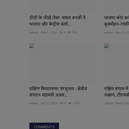
दीदी के तीखे तेवर: ममता बनर्जी ने
भाजपा कोर कमे
भाजपा और केंद्रीय बलों...
बृजमोहन-रामवि
admin
May 5, 2026
0
106
admin
May 13, 2
दक्षिण विधानसभा उपचुनाव : क्षेत्रीय
पश्चिम बंगाल म
संगठन महामंत्री अजय...
रुझान, टीएमसी
admin
Oct 23, 2024
0
1259
admin
May 4, 20
COMMENTS