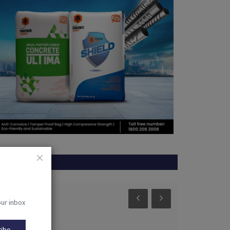
RANDOM POSTS
देश
Mungeli
our inbox
ribe