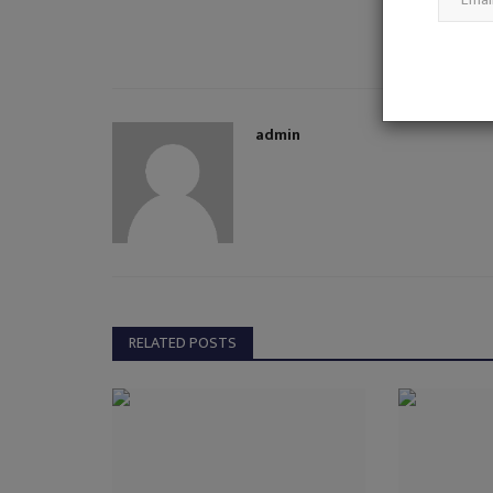
admin
कलेक्टर देवेश कुमार ध्रुव ने समय-सीमा
में दिए महत्वपूर्ण...
admin
Nov 12, 2024
0
2931
RELATED POSTS