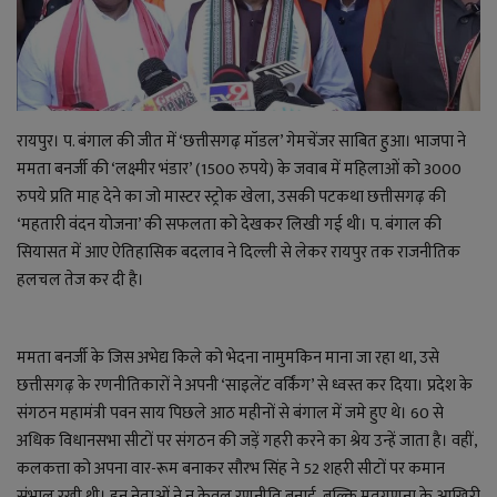
राजनीति
बिजनेस
रायपुर। प. बंगाल की जीत में ‘छत्तीसगढ़ मॉडल’ गेमचेंजर साबित हुआ। भाजपा ने
मनोरंजन
ममता बनर्जी की ‘लक्ष्मीर भंडार’ (1500 रुपये) के जवाब में महिलाओं को 3000
रुपये प्रति माह देने का जो मास्टर स्ट्रोक खेला, उसकी पटकथा छत्तीसगढ़ की
ज्ञान विज्ञान
‘महतारी वंदन योजना’ की सफलता को देखकर लिखी गई थी। प. बंगाल की
सियासत में आए ऐतिहासिक बदलाव ने दिल्ली से लेकर रायपुर तक राजनीतिक
करिअर
हलचल तेज कर दी है।
वाद विवाद
ममता बनर्जी के जिस अभेद्य किले को भेदना नामुमकिन माना जा रहा था, उसे
छत्तीसगढ़ के रणनीतिकारों ने अपनी ‘साइलेंट वर्किंग’ से ध्वस्त कर दिया। प्रदेश के
संपादकीय
संगठन महामंत्री पवन साय पिछले आठ महीनों से बंगाल में जमे हुए थे। 60 से
अधिक विधानसभा सीटों पर संगठन की जड़ें गहरी करने का श्रेय उन्हें जाता है। वहीं,
धर्म
कलकत्ता को अपना वार-रूम बनाकर सौरभ सिंह ने 52 शहरी सीटों पर कमान
संभाल रखी थी। इन नेताओं ने न केवल रणनीति बनाई, बल्कि मतगणना के आखिरी