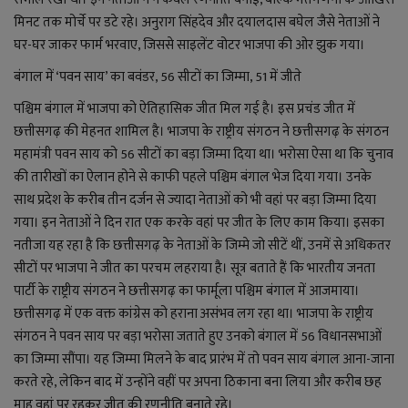
लाइफ स्टाइल
मिनट तक मोर्चे पर डटे रहे। अनुराग सिंहदेव और दयालदास बघेल जैसे नेताओं ने
घर-घर जाकर फार्म भरवाए, जिससे साइलेंट वोटर भाजपा की ओर झुक गया।
जोक्स
बंगाल में ‘पवन साय’ का बवंडर, 56 सीटों का जिम्मा, 51 में जीते
सोशल मीडिया
पश्चिम बंगाल में भाजपा को ऐतिहासिक जीत मिल गई है। इस प्रचंड जीत में
छत्तीसगढ़ की मेहनत शामिल है। भाजपा के राष्ट्रीय संगठन ने छत्तीसगढ़ के संगठन
Gallery
महामंत्री पवन साय को 56 सीटों का बड़ा जिम्मा दिया था। भरोसा ऐसा था कि चुनाव
की तारीखों का ऐलान होने से काफी पहले पश्चिम बंगाल भेज दिया गया। उनके
साथ प्रदेश के करीब तीन दर्जन से ज्यादा नेताओं को भी वहां पर बड़ा जिम्मा दिया
गया। इन नेताओं ने दिन रात एक करके वहां पर जीत के लिए काम किया। इसका
नतीजा यह रहा है कि छत्तीसगढ़ के नेताओं के जिम्मे जो सीटें थीं, उनमें से अधिकतर
सीटों पर भाजपा ने जीत का परचम लहराया है। सूत्र बताते हैं कि भारतीय जनता
पार्टी के राष्ट्रीय संगठन ने छत्तीसगढ़ का फार्मूला पश्चिम बंगाल में आजमाया।
छत्तीसगढ़ में एक वक्त कांग्रेस को हराना असंभव लग रहा था। भाजपा के राष्ट्रीय
संगठन ने पवन साय पर बड़ा भरोसा जताते हुए उनको बंगाल में 56 विधानसभाओं
का जिम्मा सौंपा। यह जिम्मा मिलने के बाद प्रारंभ में तो पवन साय बंगाल आना-जाना
करते रहे, लेकिन बाद में उन्होंने वहीं पर अपना ठिकाना बना लिया और करीब छह
माह वहां पर रहकर जीत की रणनीति बनाते रहे।