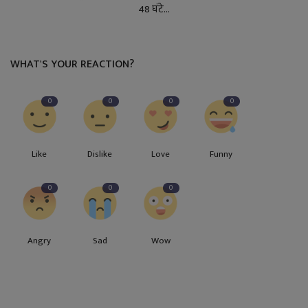
48 घंटे...
WHAT'S YOUR REACTION?
0
0
0
0
Like
Dislike
Love
Funny
0
0
0
Angry
Sad
Wow