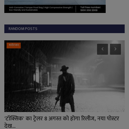
RANDOM POSTS
मनोरंजन
'टॉक्सिक' का ट्रेलर 8 अगस्त को होगा रिलीज, नया पोस्टर
मु
देख...
उद