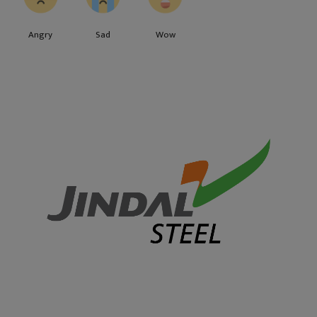
Angry
Sad
Wow