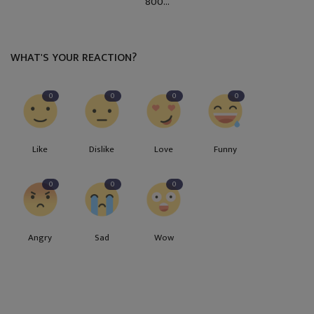
800...
WHAT'S YOUR REACTION?
0
0
0
0
Like
Dislike
Love
Funny
0
0
0
Angry
Sad
Wow