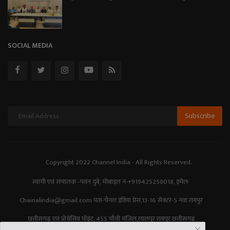
SOCIAL MEDIA
Subscribe
Copyright 2022 Channel India - All Rights Reserved.
स्वामी एवं संचालक -पवन दुबे, मोबाइल नं-+919425258018, इमेल-
Chainalindia@gmail.com पता-चैनल इंडिया प्रेस,13-16 सेक्टर-5 नवा रायपुर
छत्तीसगढ़ एवं प्रोग्रेसिव पॉइंट, 455 चौथी मंजिल,लालपुर रायपुर छत्तीसगढ़