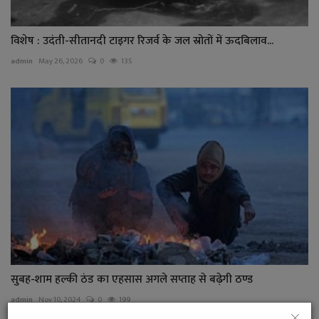
विशेष : उदंती-सीतानदी टाइगर रिजर्व के जल स्रोतों में ऊदबिलाव...
admin
May 26, 2026
0
135
सुबह-शाम हल्की ठंड का एहसास अगले सप्ताह से बढ़ेगी ठण्ड
admin
Nov 10, 2024
0
199